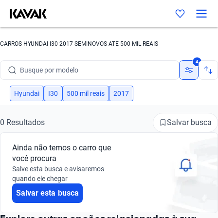
CARROS HYUNDAI I30 2017 SEMINOVOS ATE 500 MIL REAIS
Busque por marca
4
Busque por modelo
Busque por versão
Hyundai
I30
500 mil reais
2017
Busque por ano
Salvar busca
0 Resultados
Busque por marca
Ainda não temos o carro que
Busque por modelo
você procura
Salve esta busca e avisaremos
Busque por versão
quando ele chegar
Salvar esta busca
Busque por ano