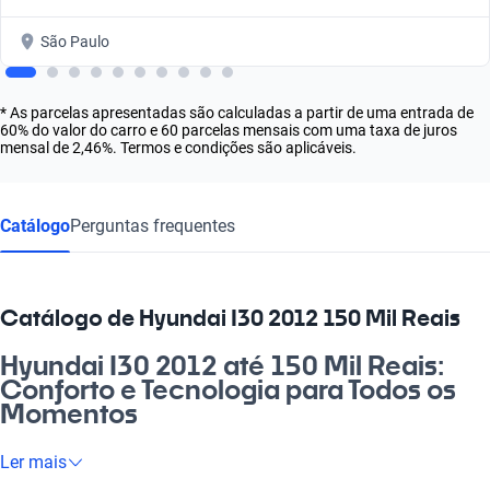
São Paulo
* As parcelas apresentadas são calculadas a partir de uma entrada de
60% do valor do carro e 60 parcelas mensais com uma taxa de juros
mensal de 2,46%. Termos e condições são aplicáveis.
Catálogo
Perguntas frequentes
Catálogo de Hyundai I30 2012 150 Mil Reais
Hyundai I30 2012 até 150 Mil Reais:
Conforto e Tecnologia para Todos os
Momentos
Se você busca um carro que une praticidade e estilo, o Hyundai
Ler mais
I30 2012 até 150 Mil Reais é a escolha perfeita. Este modelo