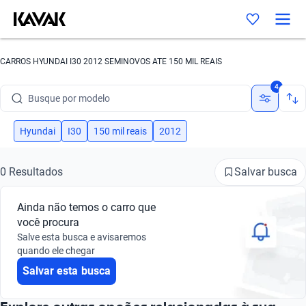
CARROS HYUNDAI I30 2012 SEMINOVOS ATE 150 MIL REAIS
Busque por marca
4
Busque por modelo
Busque por versão
Hyundai
I30
150 mil reais
2012
Busque por ano
Salvar busca
0 Resultados
Busque por marca
Ainda não temos o carro que
Busque por modelo
você procura
Salve esta busca e avisaremos
Busque por versão
quando ele chegar
Salvar esta busca
Busque por ano