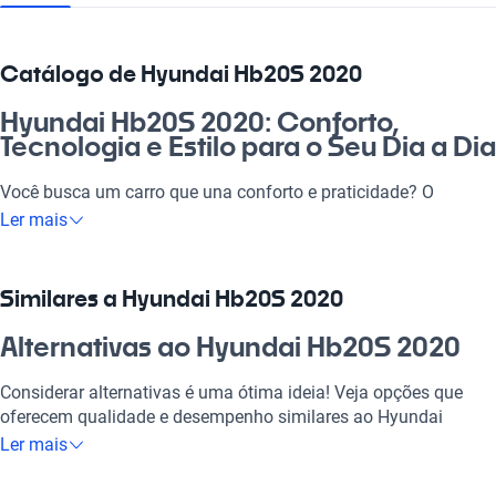
Catálogo de Hyundai Hb20S 2020
Hyundai Hb20S 2020: Conforto,
Tecnologia e Estilo para o Seu Dia a Dia
Você busca um carro que una conforto e praticidade? O
Hyundai Hb20S 2020 é a escolha perfeita para quem deseja
Ler mais
qualidade e eficiência nas estradas. Este modelo combina um
design arrojado com tecnologia moderna, ideal tanto para o dia
a dia quanto para viagens com a família nos fins de semana.
Similares a Hyundai Hb20S 2020
Com um motor eficiente e segurança de ponta, o Hyundai
Hb20S 2020 é a opção certa para quem valoriza investimentos
Alternativas ao Hyundai Hb20S 2020
inteligentes no setor automotivo.
Considerar alternativas é uma ótima ideia! Veja opções que
Por que escolher Hyundai Hb20S
oferecem qualidade e desempenho similares ao Hyundai
2020?
Hb20S 2020.
Ler mais
Tecnologia ao seu dispor
Hyundai Hb20S 2020