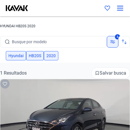
HYUNDAI HB20S 2020
Busque por marca
3
Busque por modelo
Busque por versão
Hyundai
HB20S
2020
Busque por ano
Salvar busca
1 Resultados
Busque por marca
Busque por modelo
Busque por versão
Busque por ano