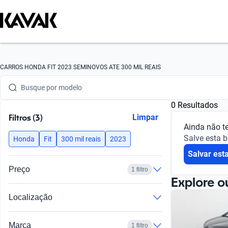
Busque por marca
CARROS HONDA FIT 2023 SEMINOVOS ATE 300 MIL REAIS
Busque por modelo
0 Resultados
Busque por versão
Filtros (3)
Limpar
Ainda não t
Busque por ano
Salve esta 
Honda
Fit
300 mil reais
2023
Salvar est
Busque por marca
Preço
1 filtro
Busque por modelo
Explore o
Localização
Busque por versão
Busque por ano
Marca
1 filtro