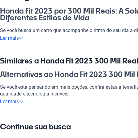
Honda Fit 2023 por 300 Mil Reais: A So
Diferentes Estilos de Vida
Se você busca um carro que acompanhe o ritmo do seu dia a di
300 mil reais é a escolha certa. Com muito espaço interno e um
Ler mais
perfeito tanto para as corridas do dia a dia quanto para viage
família. É um investimento certo para quem valoriza conforto, 
versatilidade faz valer a pena.
Similares a Honda Fit 2023 300 Mil Rea
Por que escolher Honda Fit 2023 300 M
Alternativas ao Honda Fit 2023 300 Mil
Tecnologia ao seu dispor
Se você está pensando em mais opções, confira estas alterna
qualidade e tecnologia incríveis.
Desfrute da melhor tecnologia com Tecnologia moderna, faze
Ler mais
experiência conectada e confortável.
Honda City
Modelos Mais Demandados
Um sedan espaçoso e confortável, ideal para a família e viagen
Continue sua busca
Opções como
Honda City
,
Honda Civic
,
Honda HR-V
oferecem as
Honda Civic
seu estilo de vida.