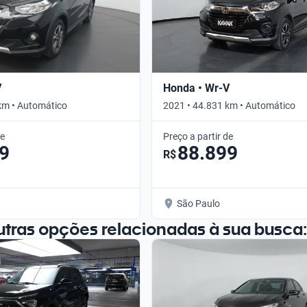
V
Honda • Wr-V
km • Automático
2021 • 44.831 km • Automático
de
Preço a partir de
9
88.899
R$
São Paulo
utras opções relacionadas à sua busca: