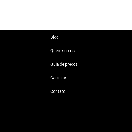
ara quem busca estilo.
enturas.
Blog
Quem somos
Guia de preços
balho ou em passeios com a
Carreiras
Contato