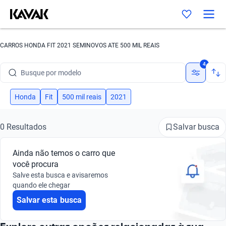
CARROS HONDA FIT 2021 SEMINOVOS ATE 500 MIL REAIS
Busque por marca
4
Busque por modelo
Busque por versão
Honda
Fit
500 mil reais
2021
Busque por ano
Salvar busca
0 Resultados
Busque por marca
Ainda não temos o carro que
Busque por modelo
você procura
Salve esta busca e avisaremos
Busque por versão
quando ele chegar
Salvar esta busca
Busque por ano