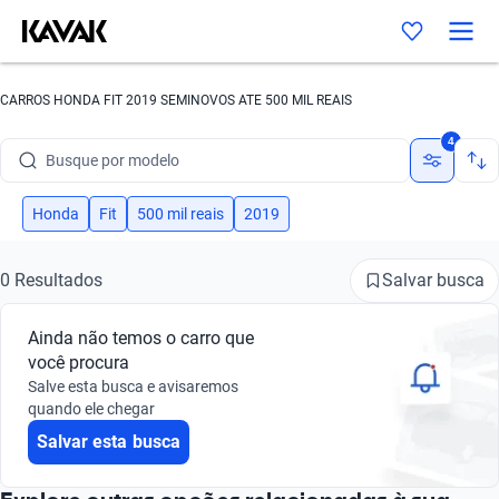
CARROS HONDA FIT 2019 SEMINOVOS ATE 500 MIL REAIS
Busque por marca
4
Busque por modelo
Busque por versão
Honda
Fit
500 mil reais
2019
Busque por ano
Salvar busca
0 Resultados
Busque por marca
Ainda não temos o carro que
Busque por modelo
você procura
Salve esta busca e avisaremos
Busque por versão
quando ele chegar
Salvar esta busca
Busque por ano