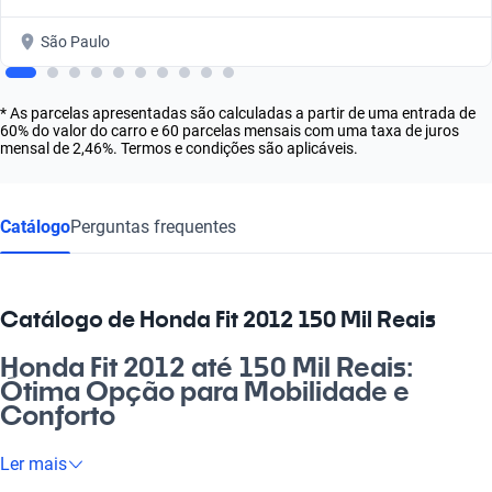
São Paulo
* As parcelas apresentadas são calculadas a partir de uma entrada de
60% do valor do carro e 60 parcelas mensais com uma taxa de juros
mensal de 2,46%. Termos e condições são aplicáveis.
Catálogo
Perguntas frequentes
Catálogo de Honda Fit 2012 150 Mil Reais
Honda Fit 2012 até 150 Mil Reais:
Ótima Opção para Mobilidade e
Conforto
Você está em busca de um carro que se encaixe perfeitamente
Ler mais
no seu dia a dia? O Honda Fit 2012 por até 150 Mil Reais é