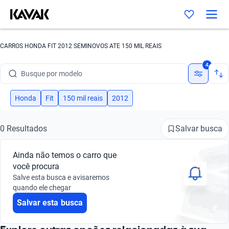
CARROS HONDA FIT 2012 SEMINOVOS ATE 150 MIL REAIS
Busque por marca
4
Busque por modelo
Busque por versão
Honda
Fit
150 mil reais
2012
Busque por ano
Salvar busca
0 Resultados
Busque por marca
Ainda não temos o carro que
Busque por modelo
você procura
Salve esta busca e avisaremos
Busque por versão
quando ele chegar
Salvar esta busca
Busque por ano