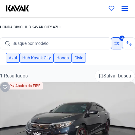
HONDA CIVIC HUB KAVAK CITY AZUL
Busque por marca
4
Busque por modelo
Busque por versão
Azul
Hub Kavak City
Honda
Civic
Busque por ano
Salvar busca
1 Resultados
Busque por marca
Abaixo da FIPE
Busque por modelo
Busque por versão
Busque por ano