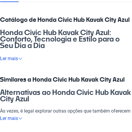
Catálogo de Honda Civic Hub Kavak City Azul
Honda Civic Hub Kavak City Azul:
Conforto, Tecnologia e Estilo para o
Seu Dia a Dia
Se você busca um veículo que une praticidade e elegância, o
Ler mais
Honda Civic Hub Kavak City Azul é a escolha perfeita. É a nave
ideal para encarar o dia a dia, seja no trânsito da cidade ou em
uma aventura no fim de semana. Com sua tecnologia moderna
Similares a Honda Civic Hub Kavak City Azul
e conforto premium, ele se adapta perfeitamente a todas as
suas necessidades, seja para ir trabalhar, passear com a
Alternativas ao Honda Civic Hub Kavak
família ou para aquele rolê com os amigos. Não tem como
City Azul
errar: o Honda Civic Hub Kavak City Azul é um investimento
certo que vai te proporcionar experiências incríveis!
Às vezes, é legal explorar outras opções que também oferecem
qualidade e desempenho. Confira essas alternativas que
Ler mais
Por que escolher Honda Civic Hub
podem ser perfeitas para você.
Kavak City Azul?