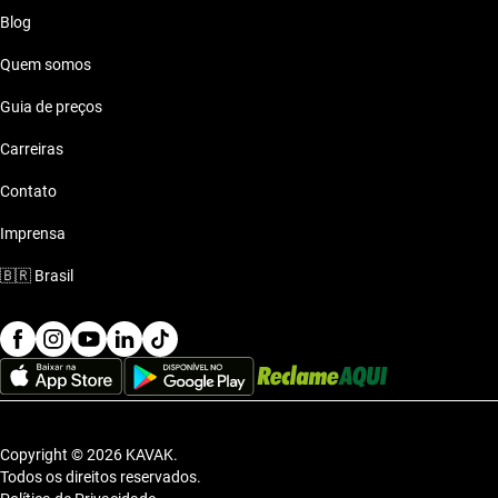
Conectividade: Tecnología moderna
Blog
Estilo de vida com Honda Civic Hub Kavak City
Quem somos
Azul
Guia de preços
Com o Honda Civic Hub Kavak City Azul, você tem uma nave
Carreiras
que se adapta a qualquer estilo de vida, seja no trabalho ou no
lazer.
Contato
Imprensa
🇧🇷
Brasil
Copyright © 2026 KAVAK.
Todos os direitos reservados.