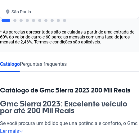
São Paulo
* As parcelas apresentadas são calculadas a partir de uma entrada de
60% do valor do carro e 60 parcelas mensais com uma taxa de juros
mensal de 2,46%. Termos e condições são aplicáveis.
Catálogo
Perguntas frequentes
Catálogo de Gmc Sierra 2023 200 Mil Reais
Gmc Sierra 2023: Excelente veículo
por até 200 Mil Reais
Se você procura um bólido que una potência e conforto, o Gmc
Sierra 2023 é a escolha certa. Ideal para o dia a dia, seja no
Ler mais
trabalho, com a família ou em uma viagem com os amigos,