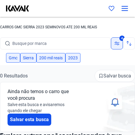
CARROS GMC SIERRA 2023 SEMINOVOS ATE 200 MIL REAIS
4
Busque por marca
Busque por modelo
Gmc
Sierra
200 mil reais
2023
Busque por versão
Salvar busca
0 Resultados
Busque por ano
Ainda não temos o carro que
Busque por marca
você procura
Salve esta busca e avisaremos
Busque por modelo
quando ele chegar
Salvar esta busca
Busque por versão