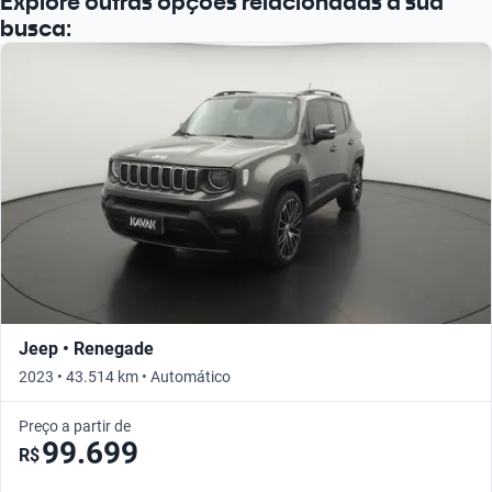
Explore outras opções relacionadas à sua
Busque por ano
busca:
Jeep • Renegade
2023 • 43.514 km • Automático
Preço a partir de
99.699
R$