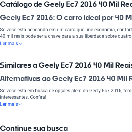
Catálogo de Geely Ec7 2016 40 Mil Re
Geely Ec7 2016: O carro ideal por 40 M
Se você está pensando em um carro que une economia, conforto 
40 mil reais pode ser a chave para a sua liberdade sobre quatro
para o dia a dia, seja para ir trabalhar ou para aquela viagem 
Ler mais
Além disso, o Geely Ec7 é uma excelente escolha no mercado b
e custo-benefício. Com ele, você vai amar dirigir pela cidade ou
amigos.
Similares a Geely Ec7 2016 40 Mil Reai
Por que escolher Geely Ec7 2016 40 Mi
Alternativas ao Geely Ec7 2016 40 Mil 
Tecnologia ao seu dispor
Se você está em busca de opções além do Geely Ec7 2016, temo
interessantes. Confira!
Desfrute da melhor tecnologia com Tecnologia moderna, faze
Ler mais
experiência conectada e confortável.
Geely GC2
Modelos Mais Demandados
O Geely GC2 é uma alternativa acessível com bom consumo e c
Continue sua busca
Opções como
Geely GC2
,
Chevrolet S10
,
Renault Sandero
oferec