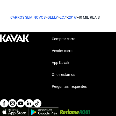
Chevrolet S10
para o seu estilo de vida.
A Chevrolet S10 é robusta e perfeita para quem busca performa
Características técnicas destacadas
CARROS SEMINOVOS
>
GEELY
>
EC7
>
2016
>
40 MIL REAIS
Renault Sandero
Motor: Motor eficiente
Combustível: Consumo optimizado
O Renault Sandero combina espaço e tecnologia, ideal para a fa
Segurança: Sistemas de seguridad
Comprar carro
Conforto: Confort premium
Conectividade: Tecnologia moderna
Vender carro
Estilo de vida com Geely Ec7 2016 40 Mil Reais
App Kavak
O Geely Ec7 2016 se adapta a qualquer estilo de vida, proporc
para todos os momentos do seu dia.
Onde estamos
Perguntas frequentes