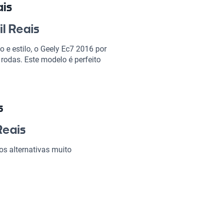
ais
il Reais
e estilo, o Geely Ec7 2016 por
 rodas. Este modelo é perfeito
de fim de semana com a família.
rasileiro, combinando qualidade
 pegar a estrada livre com os
s
l Reais?
Reais
s alternativas muito
ndo de cada viagem uma
onforto.
em as características ideais