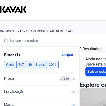
Busque por marca
CARROS GEELY EC7 2016 SEMINOVOS ATE 40 MIL REAIS
Busque por modelo
0 Resultados
Busque por versão
Filtros (1)
Limpar
Ainda não t
Busque por ano
Salve esta 
Geely
Ec7
40 mil reais
2016
Salvar est
Busque por marca
Preço
1 filtro
Busque por modelo
Explore o
Localização
Busque por versão
Busque por ano
Marca