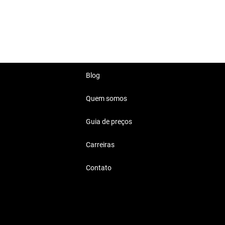
nce e durabilidade.
mília.
Blog
Quem somos
Guia de preços
ionando conforto e economia
Carreiras
Contato