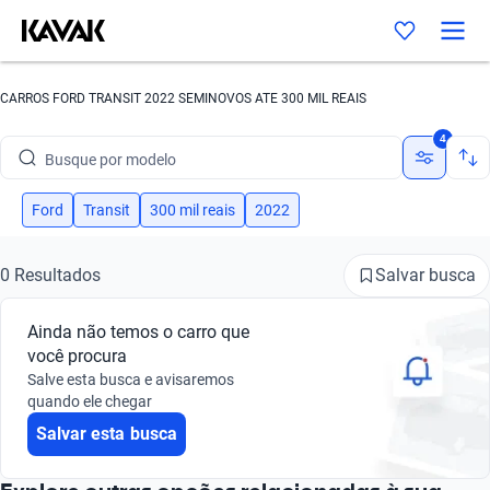
CARROS FORD TRANSIT 2022 SEMINOVOS ATE 300 MIL REAIS
Busque por marca
4
Busque por modelo
Busque por versão
Ford
Transit
300 mil reais
2022
Busque por ano
Salvar busca
0 Resultados
Busque por marca
Ainda não temos o carro que
Busque por modelo
você procura
Salve esta busca e avisaremos
Busque por versão
quando ele chegar
Salvar esta busca
Busque por ano