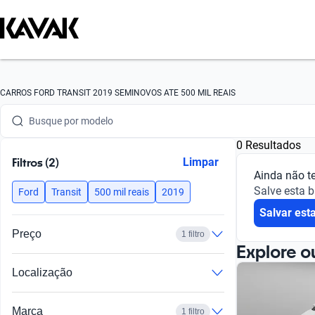
Busque por marca
CARROS FORD TRANSIT 2019 SEMINOVOS ATE 500 MIL REAIS
Busque por modelo
0 Resultados
Busque por versão
Filtros (2)
Limpar
Ainda não t
Busque por ano
Salve esta 
Ford
Transit
500 mil reais
2019
Salvar est
Busque por marca
Preço
1 filtro
Busque por modelo
Explore o
Localização
Busque por versão
Busque por ano
Marca
1 filtro