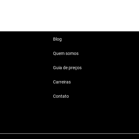
a, com um design moderno.
 dia a dia.
Blog
Quem somos
Guia de preços
ara uso profissional ou
sidades.
Carreiras
Contato