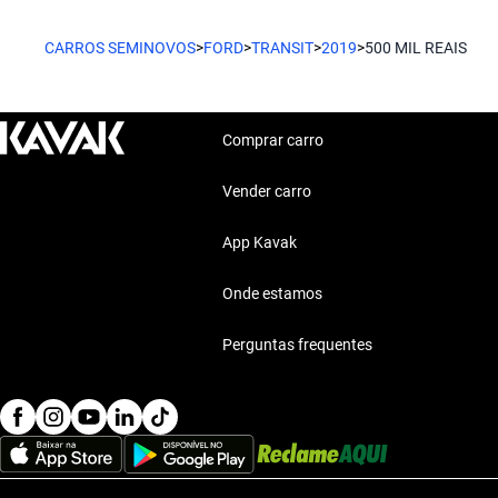
O Ford Focus é perfeito para quem busca conforto e eficiênci
Características técnicas destacadas
CARROS SEMINOVOS
>
FORD
>
TRANSIT
>
2019
>
500 MIL REAIS
Ford Fiesta
Motor: Motor eficiente
Combustível: Consumo optimizado
Compacto e econômico, o Ford Fiesta é a escolha prática para o
Segurança: Sistemas de seguridad
Comprar carro
Conforto: Confort premium
Conectividade: Tecnologia moderna
Vender carro
Estilo de vida com Ford Transit 2019 500 Mil Reais
App Kavak
A Ford Transit 2019 se adapta a todos os estilos de vida, seja p
passeios com a família. Um verdadeiro coringa nas suas neces
Onde estamos
Perguntas frequentes