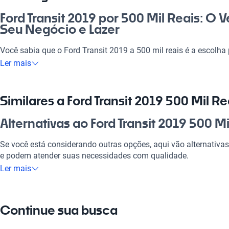
Ford Transit 2019 por 500 Mil Reais: O V
Seu Negócio e Lazer
Você sabia que o Ford Transit 2019 a 500 mil reais é a escolh
veículo versátil? Seja para o trabalho ou lazer, este automóvel u
Ler mais
forma impressionante. Adaptável a diversas necessidades, idea
viagem com os amigos. Investir em um Ford Transit 2019 é gara
ponta, tudo para tornar suas aventuras na estrada muito mais 
Similares a Ford Transit 2019 500 Mil Re
Por que escolher Ford Transit 2019 500 
Alternativas ao Ford Transit 2019 500 Mi
Tecnologia ao seu dispor
Se você está considerando outras opções, aqui vão alternativa
e podem atender suas necessidades com qualidade.
Desfrute da melhor tecnologia com Tecnologia moderna, faze
Ler mais
experiência conectada e confortável.
Ford Ranger
Modelos Mais Demandados
A Ford Ranger oferece robustez e tecnologia, ideal para o traba
Continue sua busca
Opções como
Ford Ranger
,
Ford Focus
,
Ford Fiesta
oferecem as 
Ford Focus
seu estilo de vida.