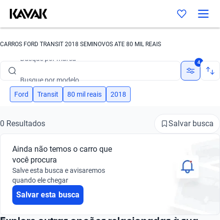
CARROS FORD TRANSIT 2018 SEMINOVOS ATE 80 MIL REAIS
Busque por marca
4
Busque por modelo
Busque por versão
Ford
Transit
80 mil reais
2018
Busque por ano
Salvar busca
0 Resultados
Busque por marca
Ainda não temos o carro que
Busque por modelo
você procura
Salve esta busca e avisaremos
Busque por versão
quando ele chegar
Salvar esta busca
Busque por ano