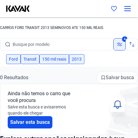
CARROS FORD TRANSIT 2013 SEMINOVOS ATE 150 MIL REAIS
Busque por marca
4
Busque por modelo
Busque por versão
Ford
Transit
150 mil reais
2013
Busque por ano
Salvar busca
0 Resultados
Busque por marca
Ainda não temos o carro que
Busque por modelo
você procura
Salve esta busca e avisaremos
Busque por versão
quando ele chegar
Salvar esta busca
Busque por ano