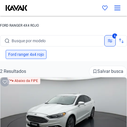
FORD RANGER 4X4 ROJO
Busque por marca
1
Busque por modelo
Busque por versão
Ford ranger 4x4 rojo
Busque por ano
Salvar busca
2 Resultados
Busque por marca
Abaixo da FIPE
Busque por modelo
Busque por versão
Busque por ano