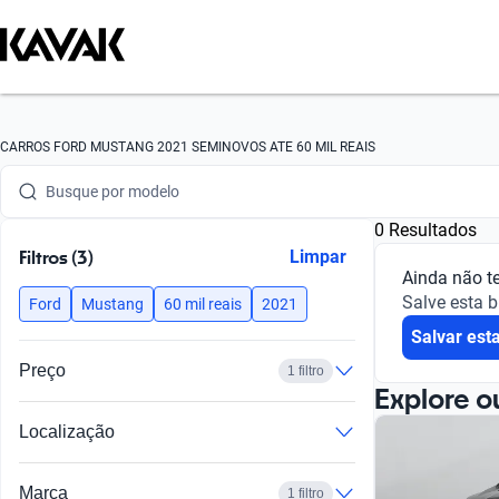
Busque por marca
CARROS FORD MUSTANG 2021 SEMINOVOS ATE 60 MIL REAIS
Busque por modelo
0 Resultados
Busque por versão
Filtros (3)
Limpar
Ainda não t
Busque por ano
Salve esta 
Ford
Mustang
60 mil reais
2021
Salvar est
Busque por marca
Preço
1 filtro
Busque por modelo
Explore o
Localização
Busque por versão
Busque por ano
Marca
1 filtro