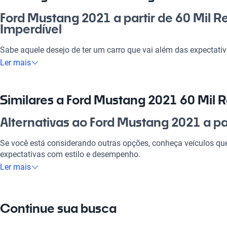
Ford Mustang 2021 a partir de 60 Mil R
Imperdível
Sabe aquele desejo de ter um carro que vai além das expectat
partir de 60 mil reais é a sua chance de entrar no mundo dos es
Ler mais
instante ao volante. Perfeito para o dia a dia, viagens de fim d
ele oferece a combinação ideal de performance e estilo. Com e
das melhores opções do mercado brasileiro e faz um investimen
Similares a Ford Mustang 2021 60 Mil R
fazer sentir na estrada livre, onde o sol brilha no seu rosto e a
Alternativas ao Ford Mustang 2021 a par
Por que escolher Ford Mustang 2021 60
Se você está considerando outras opções, conheça veículos q
Tecnologia ao seu dispor
expectativas com estilo e desempenho.
Ler mais
Desfrute da melhor tecnologia com Tecnologia moderna, faze
Ford Ranger
experiência conectada e confortável.
A Ford Ranger é uma excelente opção para quem busca robuste
Modelos Mais Demandados
Continue sua busca
Ford Focus
Opções como
Ford Ranger
,
Ford Focus
,
Ford Fiesta
oferecem as 