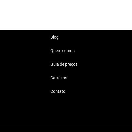
 para o dia a dia.
carro ágil e divertido.
Blog
Quem somos
 60 Mil Reais
Guia de preços
eais se adequam perfeitamente a
Carreiras
Contato