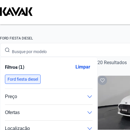
Busque por versão
Busque por ano
Busque por marca
FORD FIESTA DIESEL
Busque por modelo
20 Resultados
Busque por versão
Filtros (1)
Limpar
Busque por ano
Ford fiesta diesel
Preço
Ofertas
Preços especiais em veículos com imperfeições
Localização