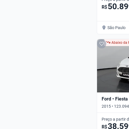
50.89
R$
São Paulo
Abaixo da 
Ford • Fiesta
2015 • 123.094
Manual
Preço a partir 
38.59
R$