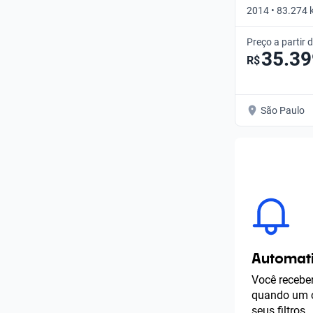
2014 • 83.274
SE • Manual
Preço a partir 
35.39
R$
São Paulo
Automati
Você receber
quando um c
seus filtros