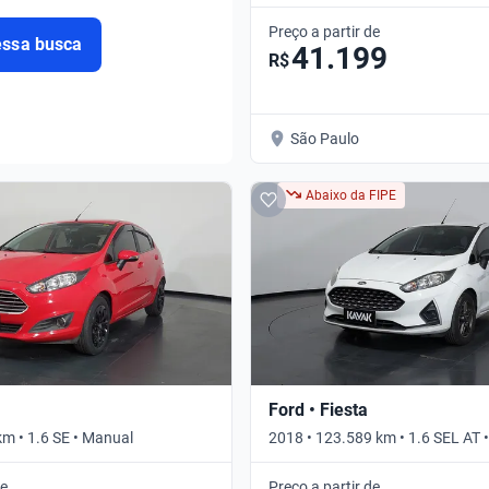
Preço a partir de
essa busca
41.199
R$
São Paulo
Abaixo da FIPE
Ford • Fiesta
km • 1.6 SE • Manual
2018 • 123.589 km • 1.6 SEL AT 
de
Preço a partir de