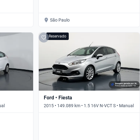
São Paulo
Reservado
Ford • Fiesta
ual
2015 • 149.089 km • 1.5 16V N-VCT S • Manual