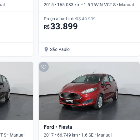
ual
2015 • 165.083 km • 1.5 16V N-VCT S • Manual
Preço a partir de
R$ 40.999
33.899
R$
São Paulo
Ford • Fiesta
CT S • Manual
2017 • 66.749 km • 1.6 SE • Manual