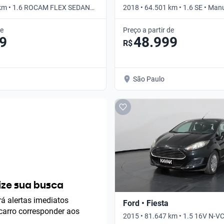
 km • 1.6 ROCAM FLEX SEDAN
2018 • 64.501 km • 1.6 SE • Man
de
Preço a partir de
9
48.999
R$
São Paulo
ze sua busca
á alertas imediatos
Ford • Fiesta
arro corresponder aos
2015 • 81.647 km • 1.5 16V N-V