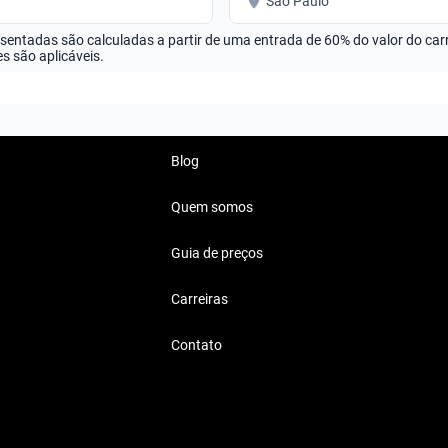
São Paulo
esentadas são calculadas a partir de uma entrada de 60% do valor do ca
s são aplicáveis.
Blog
Quem somos
Guia de preços
Carreiras
Contato