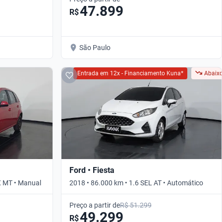
47.899
R$
São Paulo
Entrada em 12x - Financiamento Kuna*
Abaixo
Ford • Fiesta
X MT • Manual
2018 • 86.000 km • 1.6 SEL AT • Automático
Preço a partir de
R$ 51.299
49.299
R$