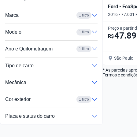
Ford • EcoSp
2016 • 77.001 
Marca
1 filtro
POWERSHIFT •
Preço a partir 
Modelo
1 filtro
47.89
R$
Ano e Quilometragem
1 filtro
São Paulo
Tipo de carro
* As parcelas apr
Termos e condiçõe
Mecânica
Cor exterior
1 filtro
Placa e status do carro