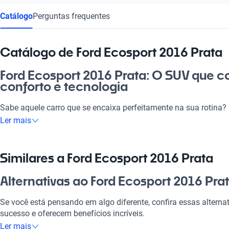
Catálogo
Perguntas frequentes
Catálogo de Ford Ecosport 2016 Prata
Ford Ecosport 2016 Prata: O SUV que co
conforto e tecnologia
Sabe aquele carro que se encaixa perfeitamente na sua rotina?
traz toda a versatilidade que você necessita, seja para o dia a d
Ler mais
com os amigos. Com um design atraente e a tecnologia moderna
seja uma experiência incrível. Além disso, é uma excelente op
oferecer conforto e segurança. Demais, né?
Similares a Ford Ecosport 2016 Prata
Por que escolher Ford Ecosport 2016 P
Alternativas ao Ford Ecosport 2016 Pra
Tecnologia ao seu dispor
Se você está pensando em algo diferente, confira essas alter
sucesso e oferecem benefícios incríveis.
Desfrute da melhor tecnologia com Tecnologia moderna, faze
Ler mais
experiência conectada e confortável.