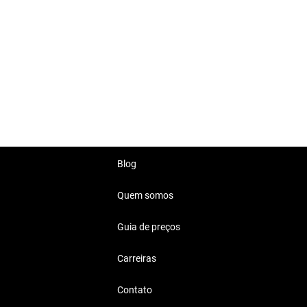
 busca estilo e desempenho.
características ideais para o
agens diárias.
ia de funcionalidades.
Blog
Quem somos
Guia de preços
a, seja para o trabalho, a
Carreiras
Contato