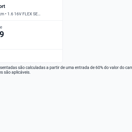
ort
km • 1.6 16V FLEX SE
 Automático
de
9
esentadas são calculadas a partir de uma entrada de 60% do valor do ca
s são aplicáveis.