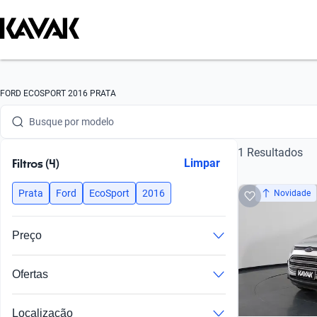
Busque por marca
FORD ECOSPORT 2016 PRATA
Busque por modelo
1 Resultados
Busque por versão
Filtros (4)
Limpar
Busque por ano
Prata
Ford
EcoSport
2016
Novidade
Busque por marca
Preço
Busque por modelo
Ofertas
Busque por versão
Busque por ano
Localização