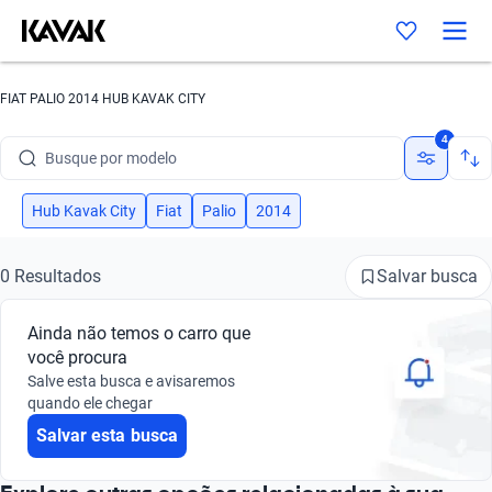
FIAT PALIO 2014 HUB KAVAK CITY
Busque por marca
4
Busque por modelo
Busque por versão
Hub Kavak City
Fiat
Palio
2014
Busque por ano
Salvar busca
0 Resultados
Busque por marca
Ainda não temos o carro que
Busque por modelo
você procura
Salve esta busca e avisaremos
Busque por versão
quando ele chegar
Salvar esta busca
Busque por ano