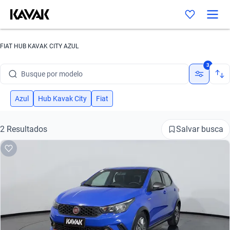
FIAT HUB KAVAK CITY AZUL
Busque por marca
3
Busque por modelo
Busque por versão
Azul
Hub Kavak City
Fiat
Busque por ano
Salvar busca
2 Resultados
Busque por marca
Busque por modelo
Busque por versão
Busque por ano