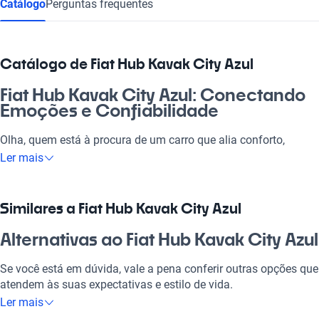
Catálogo
Perguntas frequentes
Catálogo de Fiat Hub Kavak City Azul
Fiat Hub Kavak City Azul: Conectando
Emoções e Confiabilidade
Olha, quem está à procura de um carro que alia conforto,
tecnologia e eficiência, precisa conhecer o Fiat Hub Kavak City
Ler mais
Azul. Esse modelo é a escolha ideal para quem busca não só
um veículo para o dia a dia, mas também um parceiro para as
melhores aventuras com a família e os amigos. Com uma
Similares a Fiat Hub Kavak City Azul
localização estratégica, você ainda garante um atendimento de
qualidade e rápido, tudo para facilitar a sua experiência de
Alternativas ao Fiat Hub Kavak City Azul
compra. Não dá pra perder essa oportunidade de ter um bólido
que é a cara do Brasil e que pode transformar a rotina em algo
Se você está em dúvida, vale a pena conferir outras opções que
muito mais prazeroso.
atendem às suas expectativas e estilo de vida.
Ler mais
Por que escolher Fiat Hub Kavak City
Fiat Hub Kavak City Rojo