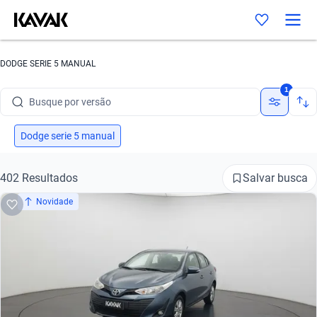
Busque por marca
DODGE SERIE 5 MANUAL
Busque por modelo
1
Busque por versão
Busque por ano
Dodge serie 5 manual
Busque por marca
Salvar busca
402 Resultados
Busque por modelo
Novidade
Busque por versão
Busque por ano