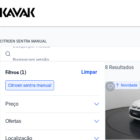
Busque por marca
Busque por modelo
CITROEN SENTRA MANUAL
Busque por versão
8 Resultados
Busque por ano
Filtros (1)
Limpar
Busque por marca
Citroen sentra manual
Novidade
Busque por modelo
Preço
Busque por versão
Ofertas
Busque por ano
Localização