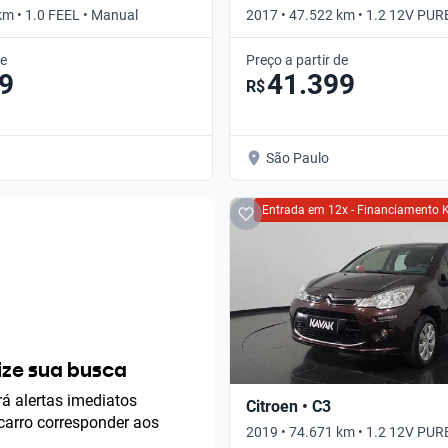
km • 1.0 FEEL • Manual
2017 • 47.522 km • 1.2 12V PU
ORIGINE • Manual
de
Preço a partir de
9
41.399
R$
São Paulo
Entrada em 12x - Financiamento 
ze sua busca
á alertas imediatos
Citroen • C3
arro corresponder aos
2019 • 74.671 km • 1.2 12V PU