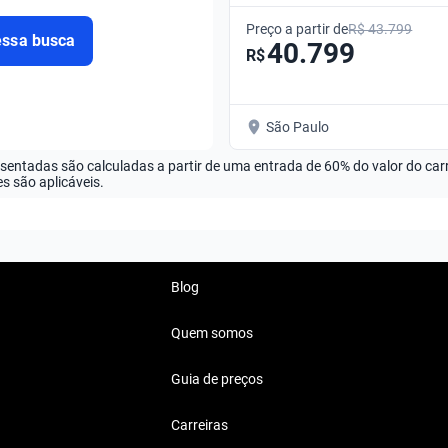
ATTRACTION • Manual
Preço a partir de
R$ 43.799
essa busca
40.799
R$
São Paulo
esentadas são calculadas a partir de uma entrada de 60% do valor do ca
s são aplicáveis.
Blog
Quem somos
Guia de preços
Carreiras