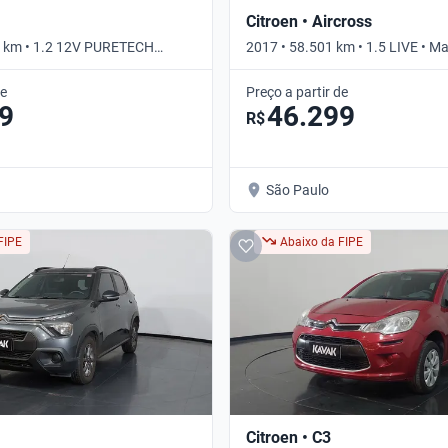
Citroen • Aircross
3 km • 1.2 12V PURETECH
2017 • 58.501 km • 1.5 LIVE • M
ual
de
Preço a partir de
9
46.299
R$
São Paulo
FIPE
Abaixo da FIPE
Citroen • C3