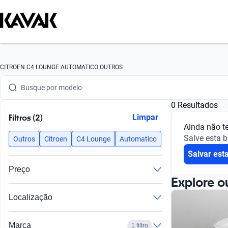
Busque por marca
CITROEN C4 LOUNGE AUTOMATICO OUTROS
Busque por modelo
0 Resultados
Busque por versão
Filtros (2)
Limpar
Ainda não t
Busque por ano
Salve esta 
Outros
Citroen
C4 Lounge
Automatico
Salvar est
Busque por marca
Preço
Busque por modelo
Explore o
Localização
Busque por versão
Busque por ano
Marca
1 filtro