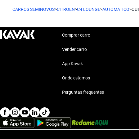
CARROS SEMINOVOS
>
CITROEN
>
C4 LOUNGE
>
AUTOMATICO
>
OU
Comprar carro
Vender carro
App Kavak
Onde estamos
Perguntas frequentes