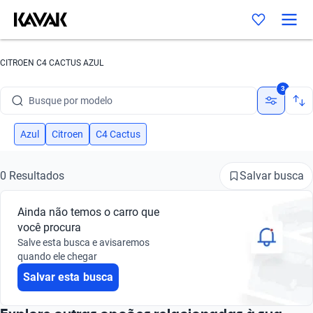
CITROEN C4 CACTUS AZUL
Busque por marca
3
Busque por modelo
Busque por versão
Azul
Citroen
C4 Cactus
Busque por ano
Salvar busca
0 Resultados
Busque por marca
Ainda não temos o carro que
Busque por modelo
você procura
Salve esta busca e avisaremos
Busque por versão
quando ele chegar
Salvar esta busca
Busque por ano