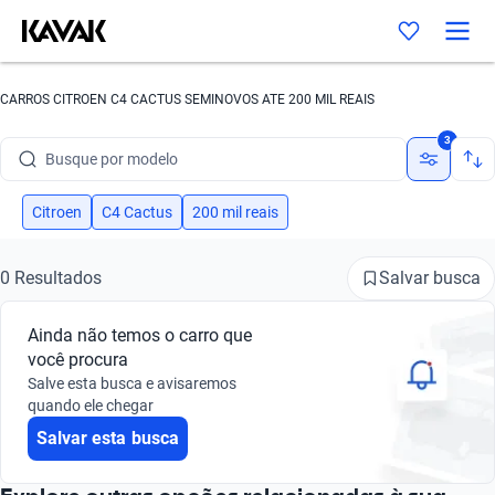
CARROS CITROEN C4 CACTUS SEMINOVOS ATE 200 MIL REAIS
Busque por marca
3
Busque por modelo
Busque por versão
Citroen
C4 Cactus
200 mil reais
Busque por ano
Salvar busca
0 Resultados
Busque por marca
Ainda não temos o carro que
Busque por modelo
você procura
Salve esta busca e avisaremos
Busque por versão
quando ele chegar
Salvar esta busca
Busque por ano