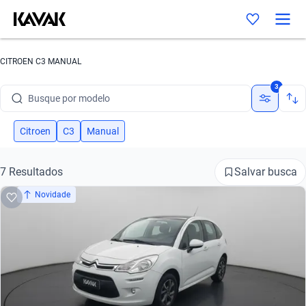
CITROEN C3 MANUAL
Busque por marca
3
Busque por modelo
Busque por versão
Citroen
C3
Manual
Busque por ano
Salvar busca
7 Resultados
Busque por marca
Novidade
Busque por modelo
Busque por versão
Busque por ano