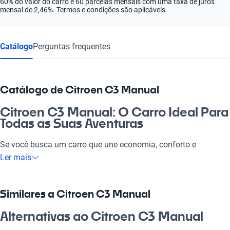
60% do valor do carro e 60 parcelas mensais com uma taxa de juros
mensal de 2,46%. Termos e condições são aplicáveis.
Catálogo
Perguntas frequentes
Catálogo de Citroen C3 Manual
Citroen C3 Manual: O Carro Ideal Para
Todas as Suas Aventuras
Se você busca um carro que une economia, conforto e
tecnologia, o Citroen C3 Manual é a escolha perfeita! Com
Ler mais
motor eficiente e design atraente, ele é ideal tanto para o dia a
dia quanto para passeios no fim de semana. Para quem deseja
um veículo que se adapta à família e ao trabalho, essa opção é
Similares a Citroen C3 Manual
demais! Além disso, essa categoria oferece um ótimo custo-
benefício, fazendo do Citroen C3 Manual um investimento certo
Alternativas ao Citroen C3 Manual
no mercado brasileiro.