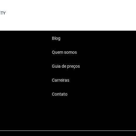
ITY
Blog
Quem somos
Guia de preços
Carreiras
ak City
Contato
ão perfeitos para quem busca
s.