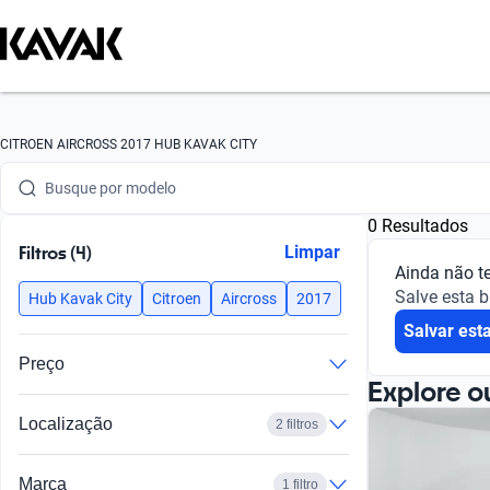
Busque por marca
CITROEN AIRCROSS 2017 HUB KAVAK CITY
Busque por modelo
0 Resultados
Busque por versão
Filtros (4)
Limpar
Ainda não t
Busque por ano
Salve esta 
Hub Kavak City
Citroen
Aircross
2017
Salvar est
Busque por marca
Preço
Busque por modelo
Explore o
Localização
2 filtros
Busque por versão
Busque por ano
Marca
1 filtro