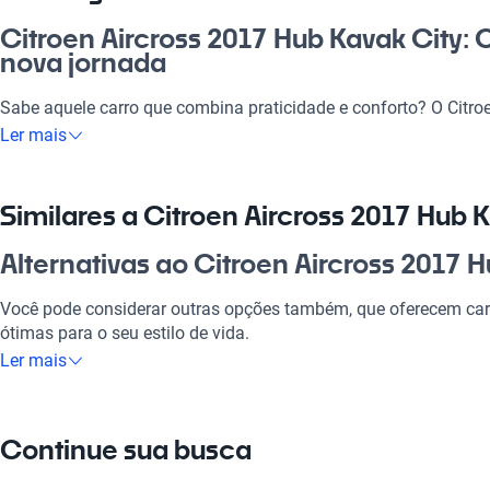
Citroen Aircross 2017 Hub Kavak City:
nova jornada
Sabe aquele carro que combina praticidade e conforto? O Citro
é ideal para quem busca um veículo que se adapta ao dia a dia,
Ler mais
com a família. É uma excelente escolha para quem procura um
tecnologia moderna e segurança, garantindo viagens tranquila
o comércio crescendo em áreas como, você terá facilidade de 
Similares a Citroen Aircross 2017 Hub 
compra diferenciada com a Kavak.
Alternativas ao Citroen Aircross 2017 
Por que escolher Citroen Aircross 201
Você pode considerar outras opções também, que oferecem car
Tecnologia ao seu dispor
ótimas para o seu estilo de vida.
Ler mais
Desfrute da melhor tecnologia com Tecnologia moderna, faze
Citroen Aircross Kavak Center
experiência conectada e confortável.
Uma alternativa que combina conforto e espaço para sua famíl
Modelos Mais Demandados
Continue sua busca
Citroen Aircross Kavak Plaza
Opções como
Citroen C3
,
Citroen C4
,
Citroen C3 Picasso
oferece