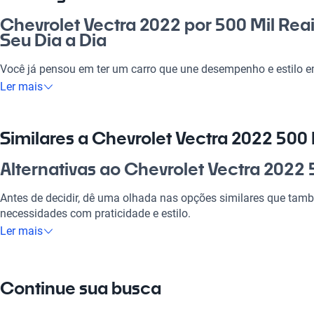
Chevrolet Vectra 2022 por 500 Mil Rea
Seu Dia a Dia
Você já pensou em ter um carro que une desempenho e estilo e
Vectra 2022 por 500 mil reais é a escolha ideal para quem bu
Ler mais
ritmo da vida moderna, seja para o trabalho ou para momentos
conforto e tecnologia, oferecendo uma experiência de conduçã
disso, ele é uma excelente opção de investimento, garantindo q
Similares a Chevrolet Vectra 2022 500 
prazo.
Alternativas ao Chevrolet Vectra 2022 
Por que escolher Chevrolet Vectra 202
Antes de decidir, dê uma olhada nas opções similares que ta
Tecnologia ao seu dispor
necessidades com praticidade e estilo.
Ler mais
Desfrute da melhor tecnologia com Tecnología moderna, faze
Chevrolet Vectra
experiência conectada e confortável.
O Chevrolet Vectra é uma alternativa excelente com conforto 
Modelos Mais Demandados
Continue sua busca
Chevrolet Vectra
Opções como
Chevrolet S10
,
Chevrolet Onix
,
Chevrolet Spin
ofer