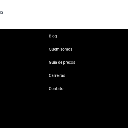
IS
lha.
Blog
Quem somos
l Reais
Guia de preços
eja para o uso diário, viagens
Carreiras
Contato