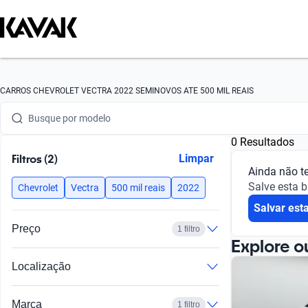
Busque por marca
CARROS CHEVROLET VECTRA 2022 SEMINOVOS ATE 500 MIL REAIS
Busque por modelo
0 Resultados
Busque por versão
Filtros (2)
Limpar
Ainda não t
Busque por ano
Salve esta 
Chevrolet
Vectra
500 mil reais
2022
Salvar est
Busque por marca
Preço
1 filtro
Busque por modelo
Explore o
Localização
Busque por versão
Busque por ano
Marca
1 filtro