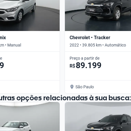
nix
Chevrolet • Tracker
km • Manual
2022 • 39.805 km • Automático
de
Preço a partir de
9
89.199
R$
São Paulo
utras opções relacionadas à sua busca: