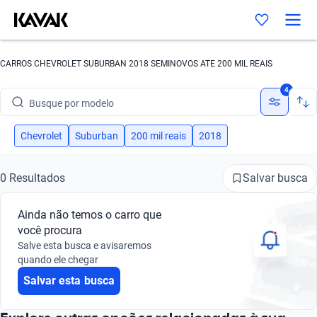
CARROS CHEVROLET SUBURBAN 2018 SEMINOVOS ATE 200 MIL REAIS
Busque por marca
4
Busque por modelo
Busque por versão
Chevrolet
Suburban
200 mil reais
2018
Busque por ano
Salvar busca
0 Resultados
Busque por marca
Ainda não temos o carro que
Busque por modelo
você procura
Salve esta busca e avisaremos
Busque por versão
quando ele chegar
Salvar esta busca
Busque por ano