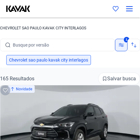
Busque por marca
CHEVROLET SAO PAULO KAVAK CITY INTERLAGOS
Busque por modelo
1
Busque por versão
Busque por ano
Chevrolet sao paulo kavak city interlagos
Busque por marca
Salvar busca
165 Resultados
Busque por modelo
Novidade
Busque por versão
Busque por ano