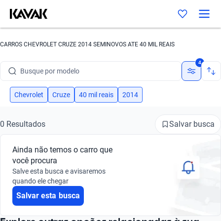
CARROS CHEVROLET CRUZE 2014 SEMINOVOS ATE 40 MIL REAIS
Busque por marca
4
Busque por modelo
Busque por versão
Chevrolet
Cruze
40 mil reais
2014
Busque por ano
Salvar busca
0 Resultados
Busque por marca
Ainda não temos o carro que
Busque por modelo
você procura
Salve esta busca e avisaremos
Busque por versão
quando ele chegar
Salvar esta busca
Busque por ano