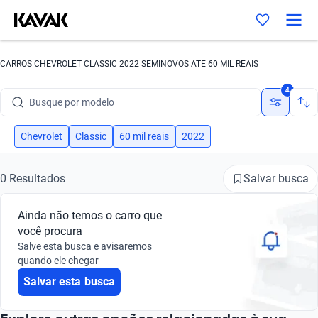
CARROS CHEVROLET CLASSIC 2022 SEMINOVOS ATE 60 MIL REAIS
Busque por marca
4
Busque por modelo
Busque por versão
Chevrolet
Classic
60 mil reais
2022
Busque por ano
Salvar busca
0 Resultados
Busque por marca
Ainda não temos o carro que
Busque por modelo
você procura
Salve esta busca e avisaremos
Busque por versão
quando ele chegar
Salvar esta busca
Busque por ano