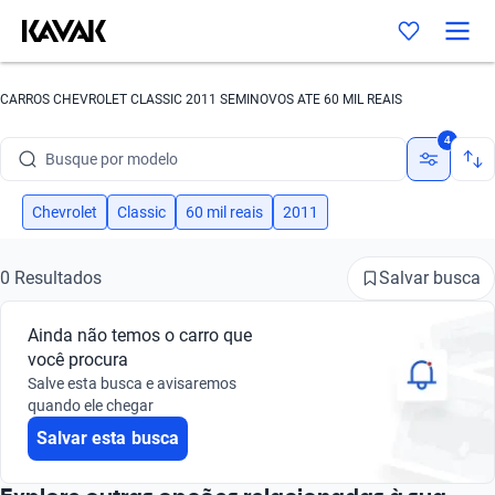
CARROS CHEVROLET CLASSIC 2011 SEMINOVOS ATE 60 MIL REAIS
Busque por marca
4
Busque por modelo
Busque por versão
Chevrolet
Classic
60 mil reais
2011
Busque por ano
Salvar busca
0 Resultados
Busque por marca
Ainda não temos o carro que
Busque por modelo
você procura
Salve esta busca e avisaremos
Busque por versão
quando ele chegar
Salvar esta busca
Busque por ano