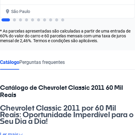
São Paulo
* As parcelas apresentadas são calculadas a partir de uma entrada de
60% do valor do carro e 60 parcelas mensais com uma taxa de juros
mensal de 2,46%. Termos e condições são aplicáveis.
Catálogo
Perguntas frequentes
Catálogo de Chevrolet Classic 2011 60 Mil
Reais
Chevrolet Classic 2011 por 60 Mil
Reais: Oportunidade Imperdível para o
Seu Dia a Dia!
Está procurando um carro que combine praticidade e estilo? O
Ler mais