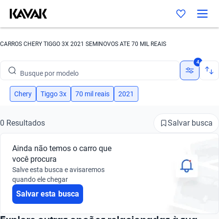
CARROS CHERY TIGGO 3X 2021 SEMINOVOS ATE 70 MIL REAIS
Busque por marca
4
Busque por modelo
Busque por versão
Chery
Tiggo 3x
70 mil reais
2021
Busque por ano
Salvar busca
0 Resultados
Busque por marca
Ainda não temos o carro que
Busque por modelo
você procura
Salve esta busca e avisaremos
Busque por versão
quando ele chegar
Salvar esta busca
Busque por ano