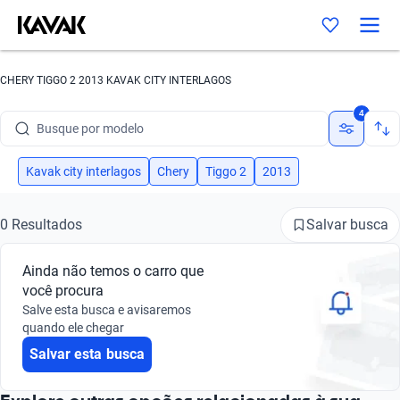
CHERY TIGGO 2 2013 KAVAK CITY INTERLAGOS
Busque por marca
4
Busque por modelo
Busque por versão
Kavak city interlagos
Chery
Tiggo 2
2013
Busque por ano
Salvar busca
0 Resultados
Busque por marca
Ainda não temos o carro que
Busque por modelo
você procura
Salve esta busca e avisaremos
Busque por versão
quando ele chegar
Salvar esta busca
Busque por ano