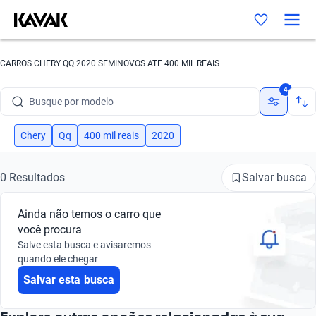
CARROS CHERY QQ 2020 SEMINOVOS ATE 400 MIL REAIS
Busque por marca
4
Busque por modelo
Busque por versão
Chery
Qq
400 mil reais
2020
Busque por ano
Salvar busca
0 Resultados
Busque por marca
Ainda não temos o carro que
Busque por modelo
você procura
Salve esta busca e avisaremos
Busque por versão
quando ele chegar
Salvar esta busca
Busque por ano