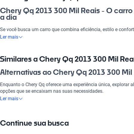
Chery Qq 2013 300 Mil Reais - O carro 
a dia
Se você busca um carro que combina eficiência, estilo e confor
Qq 2013 por 300 mil reais é a escolha certa! Ideal para o dia a di
Ler mais
com a família ou fazer um rolê com os amigos, ele entrega tud
benefício. No mercado brasileiro, a proposta desse modelo se 
e consumo otimizado, garantindo que cada centavo investido tr
Similares a Chery Qq 2013 300 Mil Rea
praticidade.
Alternativas ao Chery Qq 2013 300 Mil
Por que escolher Chery Qq 2013 300 M
Enquanto o Chery Qq oferece uma experiência única, explorar al
Tecnologia ao seu dispor
opções que se encaixam nas suas necessidades.
Ler mais
Desfrute da melhor tecnologia com Tecnologia moderna, faze
Chery Qq
experiência conectada e confortável.
Uma opção versátil, ideal para o dia a dia na cidade.
Modelos Mais Demandados
Continue sua busca
Chery Qq
Opções como
Chery Tiggo 7
,
Chery Tiggo 5x
,
Chery Tiggo 2
ofer