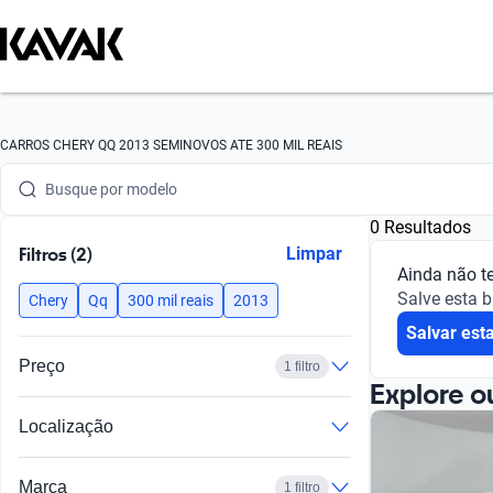
Busque por marca
CARROS CHERY QQ 2013 SEMINOVOS ATE 300 MIL REAIS
Busque por modelo
0 Resultados
Busque por versão
Filtros (2)
Limpar
Ainda não t
Busque por ano
Salve esta 
Chery
Qq
300 mil reais
2013
Salvar est
Busque por marca
Preço
1 filtro
Busque por modelo
Explore o
Localização
Busque por versão
Busque por ano
Marca
1 filtro