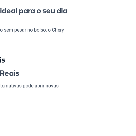
ideal para o seu dia
to sem pesar no bolso, o Chery
a, seja para ir ao trabalho, sair
o isso com ótimo custo-
destaca pela tecnologia moderna
aga retorno em satisfação e
is
 Reais
il Reais?
ternativas pode abrir novas
ndo de cada viagem uma
ecem as características ideais