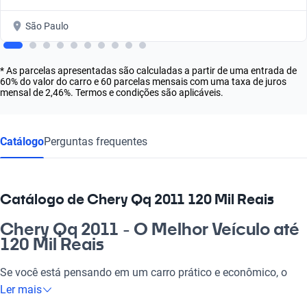
São Paulo
* As parcelas apresentadas são calculadas a partir de uma entrada de
60% do valor do carro e 60 parcelas mensais com uma taxa de juros
mensal de 2,46%. Termos e condições são aplicáveis.
Catálogo
Perguntas frequentes
Catálogo de Chery Qq 2011 120 Mil Reais
Chery Qq 2011 - O Melhor Veículo até
120 Mil Reais
Se você está pensando em um carro prático e econômico, o
Chery Qq 2011 é a escolha certa! Perfecto para o dia a dia, ele
Ler mais
vai te levar com estilo para o trabalho e as aventuras de fim de