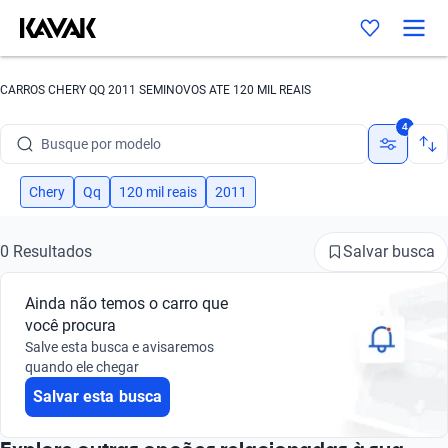
CARROS CHERY QQ 2011 SEMINOVOS ATE 120 MIL REAIS
Busque por marca
4
Busque por modelo
Busque por versão
Chery
Qq
120 mil reais
2011
Busque por ano
Salvar busca
0 Resultados
Busque por marca
Ainda não temos o carro que
Busque por modelo
você procura
Salve esta busca e avisaremos
Busque por versão
quando ele chegar
Salvar esta busca
Busque por ano