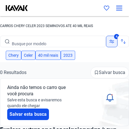
CARROS CHERY CELER 2023 SEMINOVOS ATE 40 MIL REAIS
Busque por marca
4
Busque por modelo
Busque por versão
Chery
Celer
40 mil reais
2023
Busque por ano
Salvar busca
0 Resultados
Busque por marca
Ainda não temos o carro que
Busque por modelo
você procura
Salve esta busca e avisaremos
Busque por versão
quando ele chegar
Salvar esta busca
Busque por ano