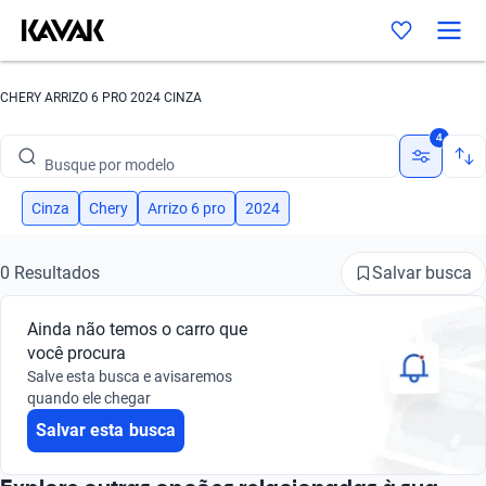
CHERY ARRIZO 6 PRO 2024 CINZA
Busque por marca
4
Busque por modelo
Busque por versão
Cinza
Chery
Arrizo 6 pro
2024
Busque por ano
Salvar busca
0 Resultados
Busque por marca
Ainda não temos o carro que
Busque por modelo
você procura
Salve esta busca e avisaremos
Busque por versão
quando ele chegar
Salvar esta busca
Busque por ano