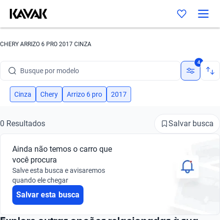
CHERY ARRIZO 6 PRO 2017 CINZA
Busque por marca
4
Busque por modelo
Busque por versão
Cinza
Chery
Arrizo 6 pro
2017
Busque por ano
Salvar busca
0 Resultados
Busque por marca
Ainda não temos o carro que
Busque por modelo
você procura
Salve esta busca e avisaremos
Busque por versão
quando ele chegar
Salvar esta busca
Busque por ano