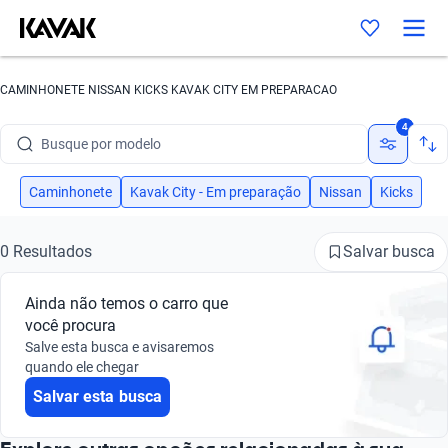
CAMINHONETE NISSAN KICKS KAVAK CITY EM PREPARACAO
Busque por marca
4
Busque por modelo
Busque por versão
Caminhonete
Kavak City - Em preparação
Nissan
Kicks
Busque por ano
Salvar busca
0 Resultados
Busque por marca
Ainda não temos o carro que
Busque por modelo
você procura
Salve esta busca e avisaremos
Busque por versão
quando ele chegar
Salvar esta busca
Busque por ano