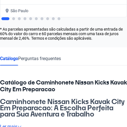
São Paulo
* As parcelas apresentadas são calculadas a partir de uma entrada de
60% do valor do carro e 60 parcelas mensais com uma taxa de juros
mensal de 2,46%. Termos e condições são aplicáveis.
Catálogo
Perguntas frequentes
Catálogo de Caminhonete Nissan Kicks Kavak
City Em Preparacao
Caminhonete Nissan Kicks Kavak City
Em Preparacao: A Escolha Perfeita
para Sua Aventura e Trabalho
Se você busca um veículo que una conforto, versatilidade e
Ler mais