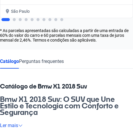
São Paulo
* As parcelas apresentadas são calculadas a partir de uma entrada de
60% do valor do carro e 60 parcelas mensais com uma taxa de juros
mensal de 2,46%. Termos e condições são aplicáveis.
Catálogo
Perguntas frequentes
Catálogo de Bmw X1 2018 Suv
Bmw X1 2018 Suv: O SUV que Une
Estilo e Tecnologia com Conforto e
Segurança
Se você busca um carro que alie sofisticação e desempenho, o
Ler mais
Bmw X1 2018 Suv é a escolha ideal. Com seu design arrojado e