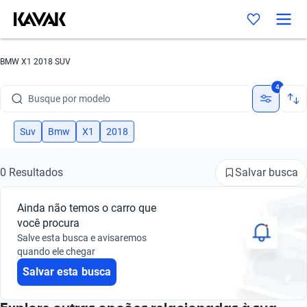
BMW X1 2018 SUV
Busque por marca
4
Busque por modelo
Busque por versão
Suv
Bmw
X1
2018
Busque por ano
Salvar busca
0 Resultados
Busque por marca
Ainda não temos o carro que
Busque por modelo
você procura
Salve esta busca e avisaremos
Busque por versão
quando ele chegar
Salvar esta busca
Busque por ano