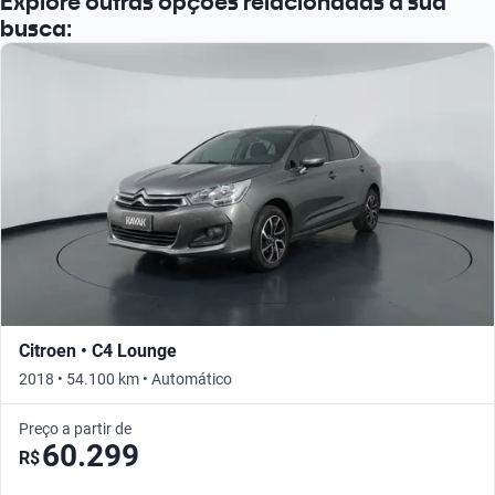
Explore outras opções relacionadas à sua
Busque por ano
busca:
Citroen • C4 Lounge
2018 • 54.100 km • Automático
Preço a partir de
60.299
R$