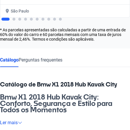
São Paulo
* As parcelas apresentadas são calculadas a partir de uma entrada de
60% do valor do carro e 60 parcelas mensais com uma taxa de juros
mensal de 2,46%. Termos e condições são aplicáveis.
Catálogo
Perguntas frequentes
Catálogo de Bmw X1 2018 Hub Kavak City
Bmw X1 2018 Hub Kavak City:
Conforto, Segurança e Estilo para
Todos os Momentos
Se você busca um veículo que une estilo, tecnologia e conforto,
Ler mais
o Bmw X1 2018 Hub Kavak City é a escolha perfeita. Imagine-