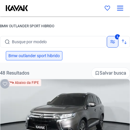
Busque por marca
BMW OUTLANDER SPORT HIBRIDO
Busque por modelo
1
Busque por versão
Busque por ano
Bmw outlander sport hibrido
Busque por marca
Salvar busca
48 Resultados
Busque por modelo
Abaixo da FIPE
Busque por versão
Busque por ano