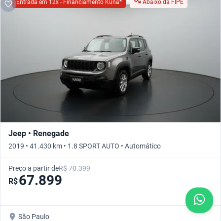
Entrada em 12x - Financiamento Kuna*
Abaixo da FIPE
Jeep • Renegade
2019 • 41.430 km • 1.8 SPORT AUTO • Automático
Preço a partir de
R$ 70.399
67.899
R$
São Paulo