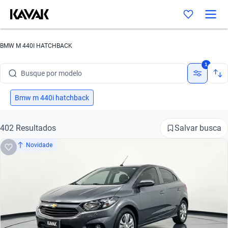
Busque por marca
BMW M 440I HATCHBACK
Busque por modelo
1
Busque por versão
Busque por ano
Bmw m 440i hatchback
Busque por marca
Salvar busca
402 Resultados
Busque por modelo
Novidade
Busque por versão
Busque por ano