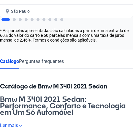
São Paulo
* As parcelas apresentadas são calculadas a partir de uma entrada de
60% do valor do carro e 60 parcelas mensais com uma taxa de juros
mensal de 2,46%. Termos e condições são aplicáveis.
Catálogo
Perguntas frequentes
Catálogo de Bmw M 340I 2021 Sedan
Bmw M 340I 2021 Sedan:
Performance, Conforto e Tecnologia
em Um Só Automóvel
Se você busca emoção e performance em cada curva, o Bmw
Ler mais
M 340I 2021 Sedan é a escolha perfeita. Este veículo não é