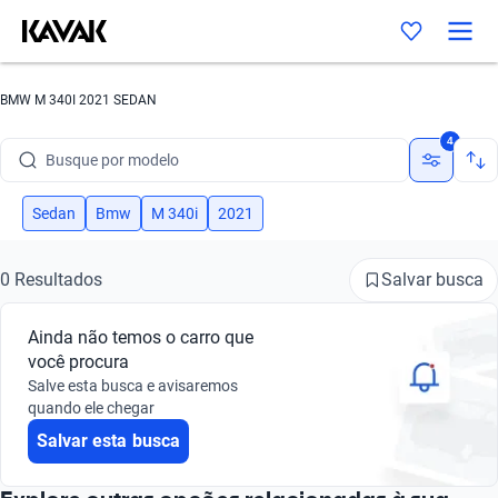
BMW M 340I 2021 SEDAN
Busque por marca
4
Busque por modelo
Busque por versão
Sedan
Bmw
M 340i
2021
Busque por ano
Salvar busca
0 Resultados
Busque por marca
Ainda não temos o carro que
Busque por modelo
você procura
Salve esta busca e avisaremos
Busque por versão
quando ele chegar
Salvar esta busca
Busque por ano