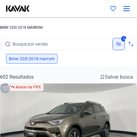
Busque por marca
BMW 320I 2018 MARROM
Busque por modelo
1
Busque por versão
Busque por ano
Bmw 320i 2018 marrom
Busque por marca
Salvar busca
602 Resultados
Busque por modelo
Abaixo da FIPE
Busque por versão
Busque por ano