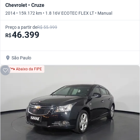
Chevrolet • Cruze
2014 • 159.172 km • 1.8 16V ECOTEC FLEX LT • Manual
Preço a partir de
R$ 55.999
46.399
R$
São Paulo
Abaixo da FIPE