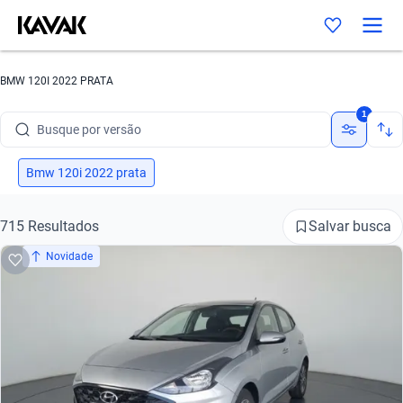
Busque por marca
BMW 120I 2022 PRATA
Busque por modelo
1
Busque por versão
Busque por ano
Bmw 120i 2022 prata
Busque por marca
Salvar busca
715 Resultados
Busque por modelo
Novidade
Busque por versão
Busque por ano